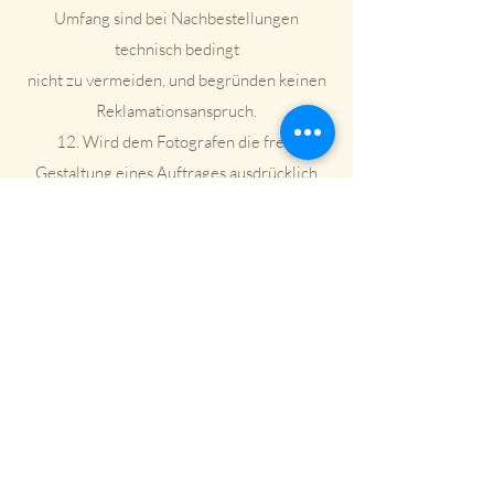
Umfang sind bei Nachbestellungen
technisch bedingt
nicht zu vermeiden, und begründen keinen
Reklamationsanspruch.
12. Wird dem Fotografen die freie
Gestaltung eines Auftrages ausdrücklich
überlassen, sind
Reklamationen hinsichtlich der
Bildauffassung, der Auswahl der
Fotomodelle, des Aufnahmeortes
und der angewendeten optisch-technischen
fotografischen Mittel ausgeschlossen.
13. Der Fotograf archiviert die Bilddaten
Ihrer Aufnahmen für ein Jahr, nur in dieser
Zeit können
Sie nachbestellen. Falls Bilddaten in